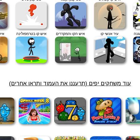
גנה
עיר אנשי קו
איש הקו והמקררים
איש קו בטרמפולינה
איש
עוד משחקים יפים (תרעננו את העמוד ותראו אחרים)