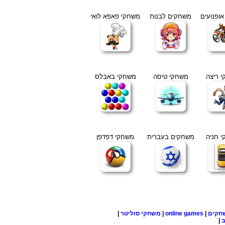
ופנועים
משחקים לבנות
משחקי פאפא לואי
 ריצה
משחקי טיסה
משחקי באבלס
 חניה
משחקים בעברית
משחקי דפדפן
חקים
|
online games
|
משחקי סוליטר
|
ב
|