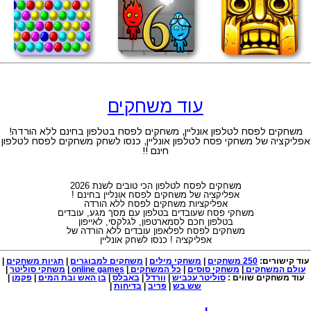
עוד משחקים
משחקים לפסח לטלפון אונליין, משחקים לפסח בטלפון בחינם ללא הורדה!
אפליקציה של משחקי פסח לטלפון אונליין, כנסו לשחק משחקים לפסח לטלפון
חינם !!
משחקים לפסח לטלפון הכי טובים לשנת 2026
אפליקציה של משחקים לפסח אונליין בחינם !
אפליקציות משחקים לפסח ללא הורדה
משחקי פסח שעובדים בטלפון עם מסך מגע, עובדים
בטלפון חכם לסמארטפון, לגלקסי, לאייפון
משחקים לפסח לפלאפון עובדים ללא הורדה של
אפליקציה ! כנסו לשחק אונליין
עוד קישורים:
250 משחקים
|
משחקי מילים
|
משחקים למבוגרים
|
תגיות משחקים
|
עולם המשחקים
|
משחקי סוסים
|
כל המשחקים
|
online games
|
משחקי סוליטר
|
עוד משחקים שווים :
סוליטר עכביש
|
וורדל
|
באבלס
|
בן האש ובת המים
|
פקמן
|
שש בש
|
פריב
|
בדיחות
|