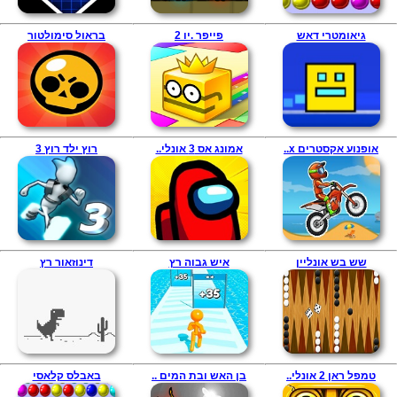
גיאומטרי דאש
פייפר .יו 2
בראול סימולטור
אופנוע אקסטרים x..
אמונג אס 3 אונלי..
רוץ ילד רוץ 3
שש בש אונליין
איש גבוה רץ
דינוזאור רץ
טמפל ראן 2 אונלי..
בן האש ובת המים ..
באבלס קלאסי