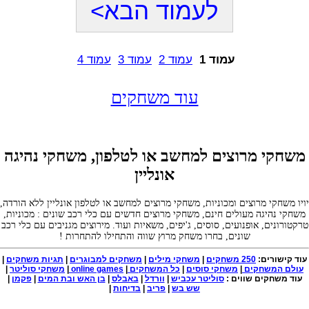
לעמוד הבא>
עמוד 1
עמוד 2
עמוד 3
עמוד 4
עוד משחקים
משחקי מרוצים למחשב או לטלפון, משחקי נהיגה
אונליין
ויו משחקי מרוצים ומכוניות, משחקי מרוצים למחשב או לטלפון אונליין ללא הורדה,
משחקי נהיגה מעולים חינם, משחקי מרוצים חדשים עם כלי רכב שונים : מכוניות,
רקטורונים, אופנועים, סוסים, ג'יפים, משאיות ועוד. מירוצים מגניבים עם כלי רכב
שונים, בחרו משחק מרוץ שווה והתחילו להתחרות !
עוד קישורים:
250 משחקים
|
משחקי מילים
|
משחקים למבוגרים
|
תגיות משחקים
|
עולם המשחקים
|
משחקי סוסים
|
כל המשחקים
|
online games
|
משחקי סוליטר
|
עוד משחקים שווים :
סוליטר עכביש
|
וורדל
|
באבלס
|
בן האש ובת המים
|
פקמן
|
שש בש
|
פריב
|
בדיחות
|