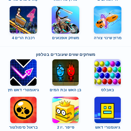
מרוץ שינוי צורה
משחק אופנועים
רכבת הרים 4
משחקים שווים שעובדים בטלפון
באבלס
בן האש ובת המים
גיאומטרי דאש חץ
גיאומטרי דאש
פייפר .יו 2
בראול סימולטור