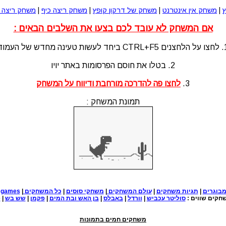
ץ
|
משחק אין אינטרנט
|
משחק של דרקון קופץ
|
משחק ריצה כיף
|
משחק ריצה 
אם המשחק לא עובד לכם בצעו את השלבים הבאים :
לעשות טעינה מחדש של העמוד
2. בטלו את חוסם הפרסומות באתר יויו
3.
לחצו פה להדרכה מורחבת ודיווח על המשחק
תמונת המשחק :
בוגרים
|
תגיות משחקים
|
עולם המשחקים
|
משחקי סוסים
|
כל המשחקים
|
e games
חקים שווים :
סוליטר עכביש
|
וורדל
|
באבלס
|
בן האש ובת המים
|
פקמן
|
שש בש
|
פ
משחקים חמים בתמונות