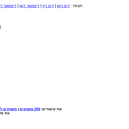
תגיות :
דינו ראן
|
דינו רץ
|
דינוזאור ראן
|
דינוזאור ר
1. לחצו על הלחצנים CTRL+F5 ביחד 
עוד קישורים:
250 משחקים
|
משחקים למ
עוד מש