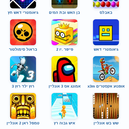
באבלס
בן האש ובת המים
גיאומטרי דאש חץ
גיאומטרי דאש
פייפר .יו 2
בראול סימולטור
אופנוע אקסטרים x3m
אמונג אס 3 אונליין
רוץ ילד רוץ 3
שש בש אונליין
איש גבוה רץ
טמפל ראן 2 אונליין