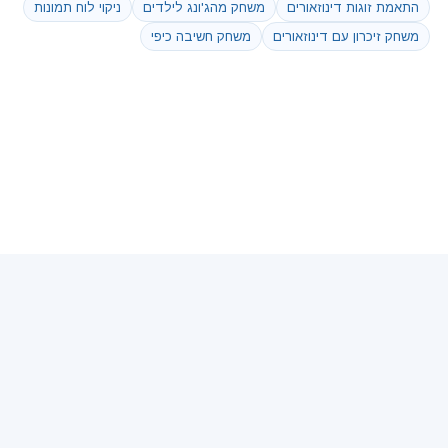
התאמת זוגות דינוזאורים
משחק מהג'ונג לילדים
ניקוי לוח תמונות
משחק זיכרון עם דינוזאורים
משחק חשיבה כיפי
עוד קישורים:
250 משחקים
|
משחקי מילים
|
משחקים למבוגרים
|
תגיות משחקים
|
עולם המשחקים
|
משחקי סוסים
|
כל המשחקים
|
online games
|
משחקי סוליטר
|
עוד משחקים שווים :
סוליטר עכביש
|
וורדל
|
באבלס
|
בן האש ובת המים
|
פקמן
|
שש בש
|
פריב
|
בדיחות
|
חזרה לעמוד משחקים ראשי