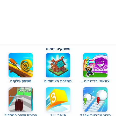
משחקים דומים
צונאמי בריינרוט ..
ממלכת האיחודים
משחק גילוף 2
מרוץ מדרגות שלג 2
פייפר .יו 3
ערימת שיער במסלול