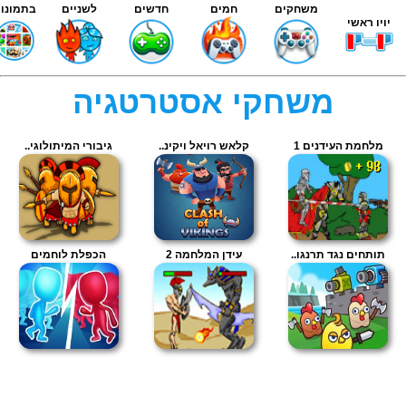
משחקים
חמים
חדשים
לשניים
בתמונות
יויו ראשי
משחקי אסטרטגיה
מלחמת העידנים 1
קלאש רויאל ויקינ..
גיבורי המיתולוגי..
תותחים נגד תרנגו..
עידן המלחמה 2
הכפלת לוחמים