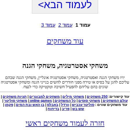
לעמוד הבא>
עמוד 1
עמוד 2
עמוד 3
עוד משחקים
משחקי אסטרטגיה, משחקי הגנה
יויו משחקי הגנה ואסטרטגיה, משחקי אסטרטגיה אונליין, משחקי הגנה שבהם
עליכם להגן על בסיס או טירה מפני חודרים להשים בנייני הגנה ומשחקי אסטרטגיה
שונים בהם עליהם להפעיל חשיבה וטקטיקה כדי לנצח.
עוד קישורים:
250 משחקים
|
משחקי מילים
|
משחקים למבוגרים
|
תגיות משחקים
|
עולם המשחקים
|
משחקי סוסים
|
כל המשחקים
|
online games
|
משחקי סוליטר
|
עוד משחקים שווים :
סוליטר עכביש
|
וורדל
|
באבלס
|
בן האש ובת המים
|
פקמן
|
שש בש
|
פריב
|
בדיחות
|
חזרה לעמוד משחקים ראשי