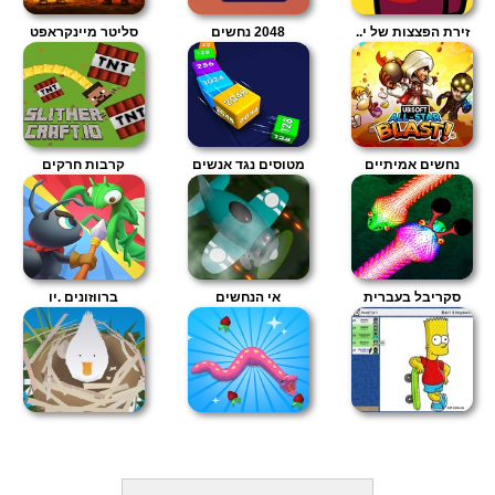
זירת הפצצות של י..
2048 נחשים
סליטר מיינקראפט
נחשים אמיתיים
מטוסים נגד אנשים
קרבות חרקים
סקריבל בעברית
אי הנחשים
ברווזונים .יו