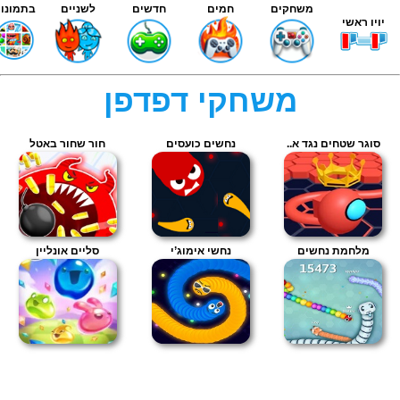
משחקים
חמים
חדשים
לשניים
בתמונות
יויו ראשי
משחקי דפדפן
סוגר שטחים נגד א..
נחשים כועסים
חור שחור באטל
מלחמת נחשים
נחשי אימוג’י
סליים אונליין