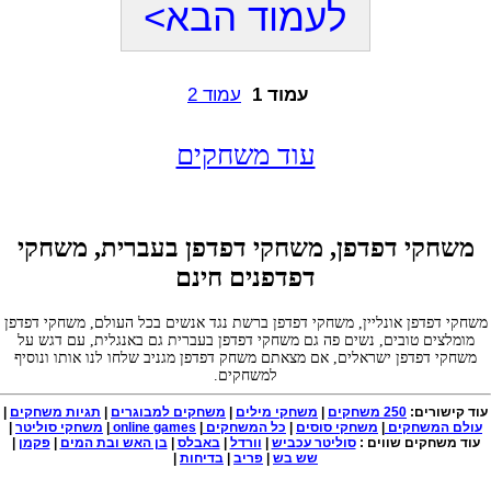
לעמוד הבא>
עמוד 1
עמוד 2
עוד משחקים
משחקי דפדפן, משחקי דפדפן בעברית, משחקי
דפדפנים חינם
משחקי דפדפן אונליין, משחקי דפדפן ברשת נגד אנשים בכל העולם, משחקי דפדפן
מומלצים טובים, נשים פה גם משחקי דפדפן בעברית גם באנגלית, עם דגש על
משחקי דפדפן ישראלים, אם מצאתם משחק דפדפן מגניב שלחו לנו אותו ונוסיף
למשחקים.
עוד קישורים:
250 משחקים
|
משחקי מילים
|
משחקים למבוגרים
|
תגיות משחקים
|
עולם המשחקים
|
משחקי סוסים
|
כל המשחקים
|
online games
|
משחקי סוליטר
|
עוד משחקים שווים :
סוליטר עכביש
|
וורדל
|
באבלס
|
בן האש ובת המים
|
פקמן
|
שש בש
|
פריב
|
בדיחות
|