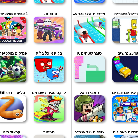
ריבל בעברית
מדרגות שלג נגד א..
סוכנים .יו
4 צבעים מולטיפלייר
2048 נחשים
סוגר שטחים .יו
בלוק אוכל בלוק
פנדלים מולטיפלי
 עיר עם חברים
זומבי רויאל
קרקס סגירת שטחים
סליטר יו Slither..
רדות באסונות
צוללות נגד אנשים
המסור
קראוד סיטי