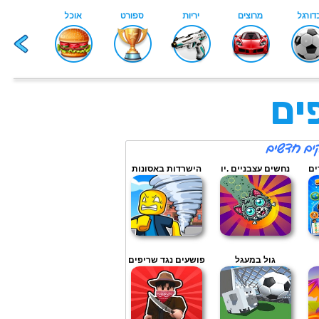
ים
ים
נחשים עצבניים .יו
הישרדות באסונות
גול במעגל
פושעים נגד שריפים