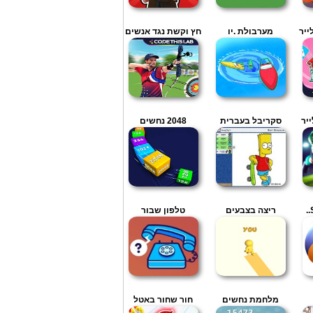
מערבולת .יו
חץ וקשת נגד אנשים
יר
סקריבל בעברית
2048 נחשים
ריצה בצבעים
טלפון שבור
מלחמת נחשים
חור שחור באטל