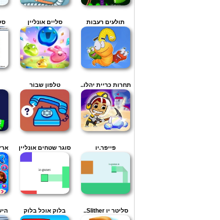
תולעים רעבות
סליים אונליין
סק
תחרות כריית יהלו..
טלפון שבור
פייפר.יו
סוגר שטחים אונליין
ארץ
סליטר יו Slither..
בלוק אוכל בלוק
היש