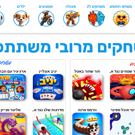
קים מרובי משתתפ
 שטחים נגד א..
חור שחור באטל
יניב אונליין
ארץ עיר עם חבר
נר אוכל ספינר
וורמס ארנה
מדרגות שלג נגד א..
סליטר סנייק