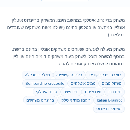
משחק בריינרוט איטלקי במחשב חינם, המשחק בריינרוט איטלקי
אונליין במחשב או בטלפון בחינם (יש לנו מאות משחקים שעובדים
בפלאפון).
משחק מעולה לאנשים שאוהבים משחקים אונליין בחינם ברשת,
בנוסף למשחק תוכלו לשחק בעוד משחקים דומים חינם און ליין
בתמונות למעלה או בקטגוריות למטה.
בומברדינו קרוקודילו
בלרינה קפוצ'ינה
טרללרו טרללה
משחק ממים
ממים איטלקיים
Bombardino crocodilo
חיות נוירו
נוירו צ'יפס
נוירו פיצה
טרנד איטלקי
Italian Brainrot
ריקבון מוחי איטלקי
בריינרוט משחקים
משחקי בריינרוט