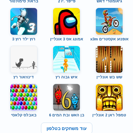
גיאומטרי דאש
פייפר .יו 2
בראול סימולטור
אופנוע אקסטרים x3m
אמונג אס 3 אונליין
רוץ ילד רוץ 3
שש בש אונליין
איש גבוה רץ
דינוזאור רץ
טמפל ראן 2 אונליין
בן האש ובת המים 6
באבלס קלאסי
עוד משחקים בטלפון