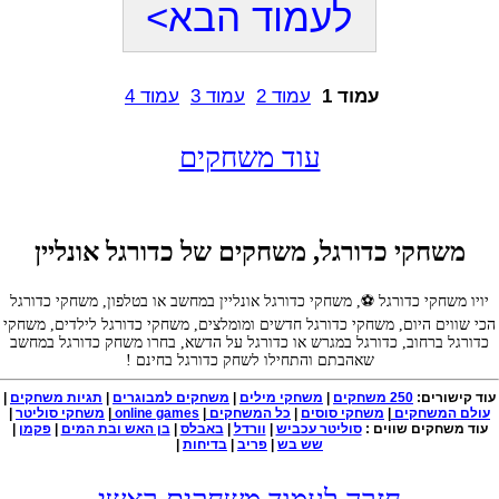
לעמוד הבא>
עמוד 1
עמוד 2
עמוד 3
עמוד 4
עוד משחקים
משחקי כדורגל, משחקים של כדורגל אונליין
יויו משחקי כדורגל ⚽, משחקי כדורגל אונליין במחשב או בטלפון, משחקי כדורגל
הכי שווים היום, משחקי כדורגל חדשים ומומלצים, משחקי כדורגל לילדים, משחקי
כדורגל ברחוב, כדורגל במגרש או כדורגל על הדשא, בחרו משחק כדורגל במחשב
שאהבתם והתחילו לשחק כדורגל בחינם !
עוד קישורים:
250 משחקים
|
משחקי מילים
|
משחקים למבוגרים
|
תגיות משחקים
|
עולם המשחקים
|
משחקי סוסים
|
כל המשחקים
|
online games
|
משחקי סוליטר
|
עוד משחקים שווים :
סוליטר עכביש
|
וורדל
|
באבלס
|
בן האש ובת המים
|
פקמן
|
שש בש
|
פריב
|
בדיחות
|