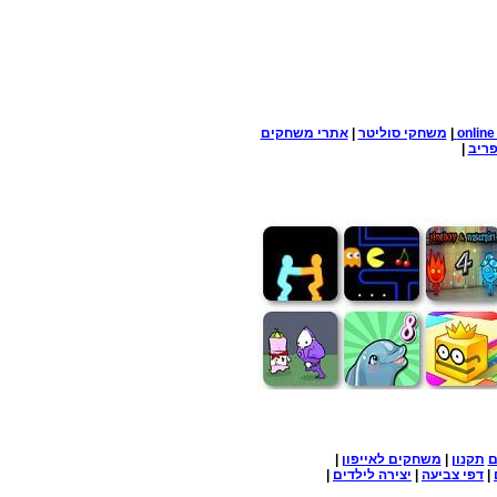
onlin
|
משחקי סוליטר
|
אתרי משחקים
ריב
|
ם
תקנון
|
משחקים לאייפון
|
|
דפי צביעה
|
יצירה לילדים
|