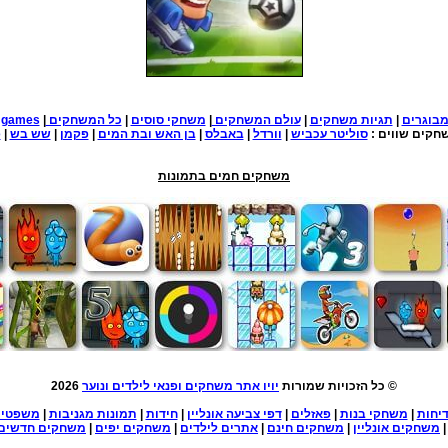
בוגרים
|
תגיות משחקים
|
עולם המשחקים
|
משחקי סוסים
|
כל המשחקים
|
e games
חקים שווים :
סוליטר עכביש
|
וורדל
|
באבלס
|
בן האש ובת המים
|
פקמן
|
שש בש
|
פ
משחקים חמים בתמונות
© כל הזכויות שמורות
יויו אתר משחקים ופנאי לילדים ונוער
2026
יחות
|
משחקי בנות
|
פאזלים
|
דפי צביעה אונליין
|
חידות
|
תמונות מגניבות
|
משפטי
משחקים אונליין
|
משחקים חינם
|
אתרים לילדים
|
משחקים יפים
|
משחקים חדשים