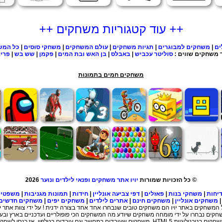
++ עוד קטגוריות משחקים ++
ים
|
משחקים למבוגרים
|
תגיות משחקים
|
עולם המשחקים
|
משחקי סוסים
|
כל המש
 משחקים שווים :
סוליטר עכביש
|
באבלס
|
בן האש ובת המים
|
פקמן
|
שש בש
|
פרי
משחקים חמים בתמונות
© כל הזכויות שמורות
יויו אתר משחקים ופנאי לילדים ונוער
2026
יחות
|
משחקי בנות
|
פאזלים
|
דפי צביעה אונליין
|
חידות
|
תמונות מגניבות
|
משפטי
משחקים אונליין
|
משחקים חינם
|
אתרים לילדים
|
משחקים יפים
|
משחקים חדשים
 המשחקים באתר יויו הם משחקים טובים שנבחרו אחד אחד בצורה ידנית ! על ידי צוות אתר יוי
קים נבחרו על ידי מומחה משחקים שיודע מה המשחקים הכי פופולריים ועדכניים בארץ ובע
 HTML5, משחקים שעובדים במחשב וגם עובדים בטלפון, אז כנסו לשחק ותיהנו