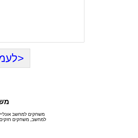
<לעמו
משח
משחקים למחשב אונליין
למחשב, משחקים חזקים 