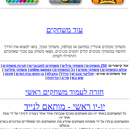
עוד משחקים
משחקי מבוכים אונליין במחשב או בטלפון, משחקי מבוך, בואו למצוא את הדרך
החוצה במשחקי מבוכים קלים וקשים מגניבים, מצאו משחק עם מבוך שאהבתם
ותתחילו לשחק
עוד קישורים:
250 משחקים
|
משחקי מילים
|
משחקים למבוגרים
|
תגיות משחקים
|
עולם המשחקים
|
משחקי סוסים
|
כל המשחקים
|
online games
|
משחקי סוליטר
|
עוד משחקים שווים :
סוליטר עכביש
|
וורדל
|
באבלס
|
בן האש ובת המים
|
פקמן
|
שש בש
|
פריב
|
בדיחות
|
חזרה לעמוד משחקים ראשי
יו-יו ראשי - מותאם לנייד
כל המשחקים באתר יויו הם משחקים טובים שנבחרו אחד אחד בצורה ידנית ! על ידי צוות
אתר יויו
משחקים נבחרו על ידי מומחה משחקים שיודע מה המשחקים הכי פופולריים ועדכניים בארץ
ובעולם