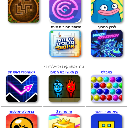
לרוץ במבוך
משחק מבוכים אינס..
עוד משחקים מומלצים :
באבלס
בן האש ובת המים
גיאומטרי דאש חץ
גיאומטרי דאש
פייפר .יו 2
בראול סימולטור