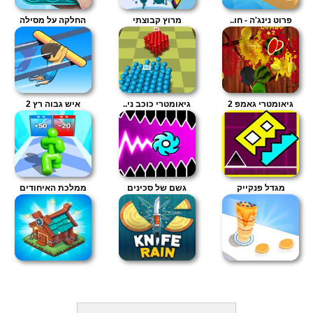
פרוט נינג'ה - חו..
מרוץ קבוצתי
החלקה על מסילה
גיאומטרי גאמפ 2
גיאומטרי כוכב ני..
איש גבוה רץ 2
מגדל פנקייק
גשם של סכינים
ממלכת האיחודים