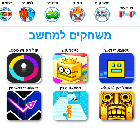
משחקים
חמים
חדשים
לשניים
בתמונות
יויו ראשי
משחקים למחשב
גיאומטרי דאש
פייפר .יו 2
קולור סוויץ Colo..
טמפל ראן 2 אונלי..
איש גבוה רץ
גיאומטרי דאש חץ