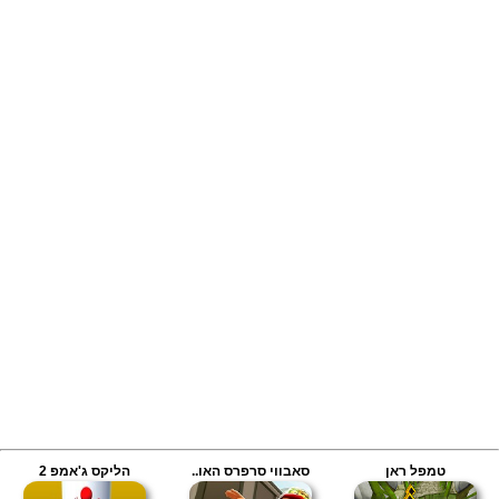
טמפל ראן
סאבווי סרפרס האו..
הליקס ג'אמפ 2