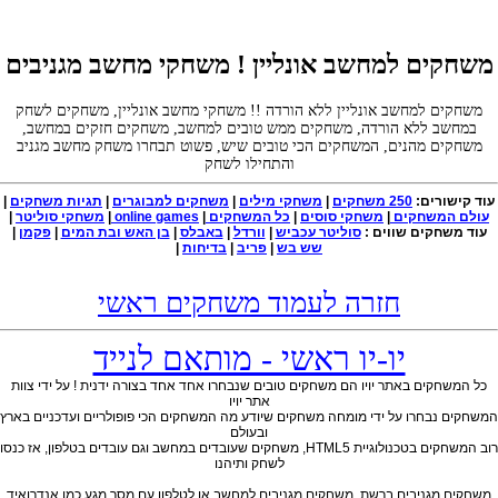
משחקים למחשב אונליין ! משחקי מחשב מגניבים
משחקים למחשב אונליין ללא הורדה !! משחקי מחשב אונליין, משחקים לשחק
במחשב ללא הורדה, משחקים ממש טובים למחשב, משחקים חזקים במחשב,
משחקים מהנים, המשחקים הכי טובים שיש, פשוט תבחרו משחק מחשב מגניב
והתחילו לשחק
עוד קישורים:
250 משחקים
|
משחקי מילים
|
משחקים למבוגרים
|
תגיות משחקים
|
עולם המשחקים
|
משחקי סוסים
|
כל המשחקים
|
online games
|
משחקי סוליטר
|
עוד משחקים שווים :
סוליטר עכביש
|
וורדל
|
באבלס
|
בן האש ובת המים
|
פקמן
|
שש בש
|
פריב
|
בדיחות
|
חזרה לעמוד משחקים ראשי
יו-יו ראשי - מותאם לנייד
כל המשחקים באתר יויו הם משחקים טובים שנבחרו אחד אחד בצורה ידנית ! על ידי צוות
אתר יויו
משחקים נבחרו על ידי מומחה משחקים שיודע מה המשחקים הכי פופולריים ועדכניים בארץ
ובעולם
רוב המשחקים בטכנולוגיית HTML5, משחקים שעובדים במחשב וגם עובדים בטלפון, אז כנסו
לשחק ותיהנו
משחקים מגניבים ברשת, משחקים מגניבים למחשב או לטלפון עם מסך מגע כמו אנדרואיד