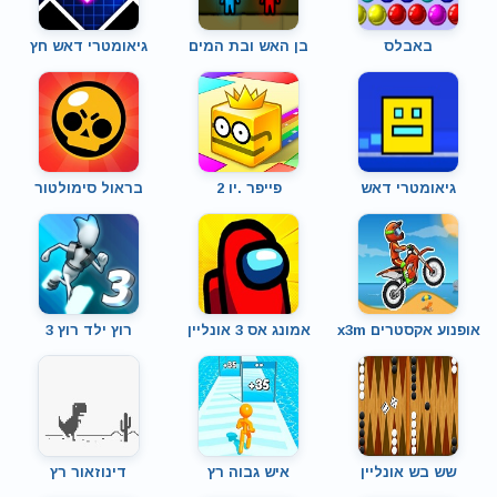
באבלס
בן האש ובת המים
גיאומטרי דאש חץ
גיאומטרי דאש
פייפר .יו 2
בראול סימולטור
אופנוע אקסטרים x3m
אמונג אס 3 אונליין
רוץ ילד רוץ 3
שש בש אונליין
איש גבוה רץ
דינוזאור רץ