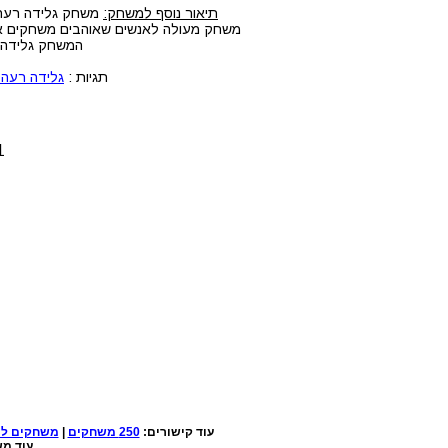
תיאור נוסף למשחק:
משחק גלידה רעה 2 במחשב חינם, המשחק גלידה רעה 2 אונליין במחשב או בטלפון בחינם( יש לנו מאות משחקים שעובדים 
משחק מעולה לאנשים שאוהבים משחקים אונל
המשחק גלידה רעה 2 חינם, משחק אונליין חינמי, אפליקציה של גלידה רעה 2
תגיות :
גלידה רעה 2
1. לחצו על הלחצנים CTRL+F5 ביחד 
עוד קישורים:
250 משחקים
|
משחקים למ
עוד מש