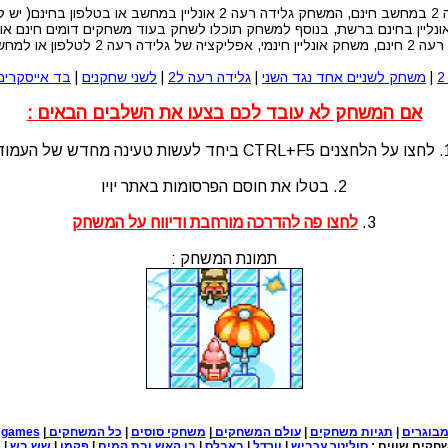
בפלאפון )
יין בחינם ברשת, בנוסף למשחק תוכלו לשחק בעוד משחקים דומים חינם און 
 לטלפון או למחשב ללא הורדה
|
משחק לשניים אחד נגד השני
|
גלידה רעה ל2
|
לשני שחקנים
|
בד אייסקרים
אם המשחק לא עובד לכם בצעו את השלבים הבאים :
לעשות טעינה מחדש של העמוד
2. בטלו את חוסם הפרסומות באתר יויו
3.
לחצו פה להדרכה מורחבת ודיווח על המשחק
תמונת המשחק :
בוגרים
|
תגיות משחקים
|
עולם המשחקים
|
משחקי סוסים
|
כל המשחקים
|
e games
חקים שווים :
סוליטר עכביש
|
וורדל
|
באבלס
|
בן האש ובת המים
|
פקמן
|
שש בש
|
פ