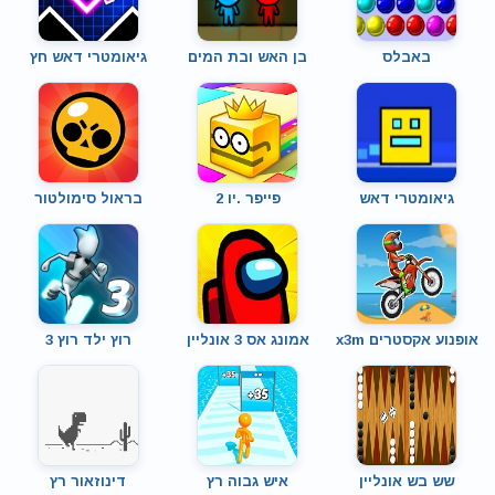
באבלס
בן האש ובת המים
גיאומטרי דאש חץ
גיאומטרי דאש
פייפר .יו 2
בראול סימולטור
אופנוע אקסטרים x3m
אמונג אס 3 אונליין
רוץ ילד רוץ 3
שש בש אונליין
איש גבוה רץ
דינוזאור רץ