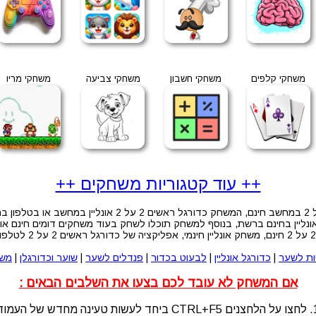
משחקי קלפים
משחקי חשבון
משחקי צביעה
משחקי מריו
++ עוד קטגוריות משחקים ++
יין בחינם ברשת, בנוסף למשחק תוכלו לשחק בעוד משחקים דומים חינם און 
ות לשער
|
כדורגל אונליין
|
לבעוט בכדור
|
פנדלים לשער
|
שוער וכדורגלן
|
משח
אם המשחק לא עובד לכם בצעו את השלבים הבאים :
לעשות טעינה מחדש של העמוד