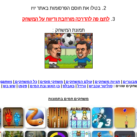
2. בטלו את חוסם הפרסומות באתר יויו
3.
לחצו פה להדרכה מורחבת ודיווח על המשחק
תמונת המשחק :
בוגרים
|
תגיות משחקים
|
עולם המשחקים
|
משחקי סוסים
|
כל המשחקים
|
e games
חקים שווים :
סוליטר עכביש
|
וורדל
|
באבלס
|
בן האש ובת המים
|
פקמן
|
שש בש
|
פ
משחקים חמים בתמונות