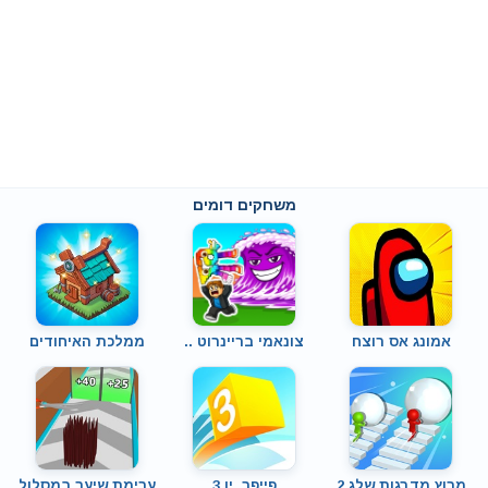
משחקים דומים
אמונג אס רוצח
צונאמי בריינרוט ..
ממלכת האיחודים
מרוץ מדרגות שלג 2
פייפר .יו 3
ערימת שיער במסלול