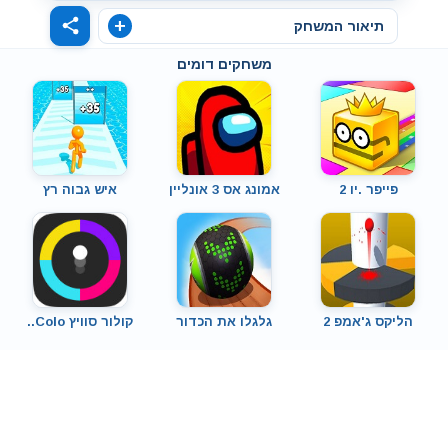
תיאור המשחק
משחקים דומים
פייפר .יו 2
אמונג אס 3 אונליין
איש גבוה רץ
הליקס ג'אמפ 2
גלגלו את הכדור
קולור סוויץ Colo..