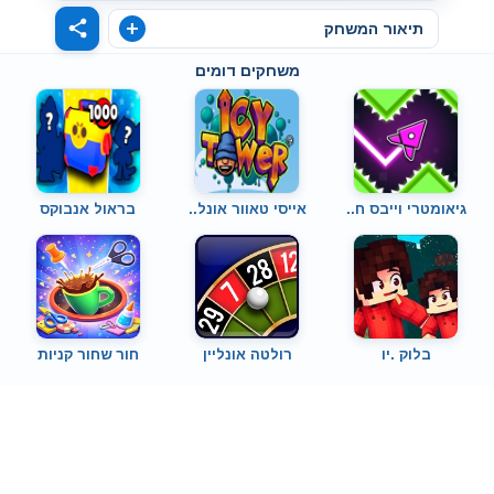
תיאור המשחק
משחקים דומים
גיאומטרי וייבס ח..
אייסי טאוור אונל..
בראול אנבוקס
בלוק .יו
רולטה אונליין
חור שחור קניות