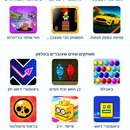
נסיעה בפקק תנועה
המשחק הכי מעצבן ..
חור שחור בריינרוט
משחקים שווים שעובדים בטלפון
באבלס
בן האש ובת המים
גיאומטרי דאש חץ
גיאומטרי דאש
פייפר .יו 2
בראול סימולטור