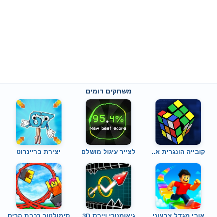
משחקים דומים
קובייה הונגרית א..
לצייר עיגול מושלם
יצירת בריינרוט
אובי מגדל צבעוני
גיאומטרי וייבס 3D
סימולטור רכבת הרים