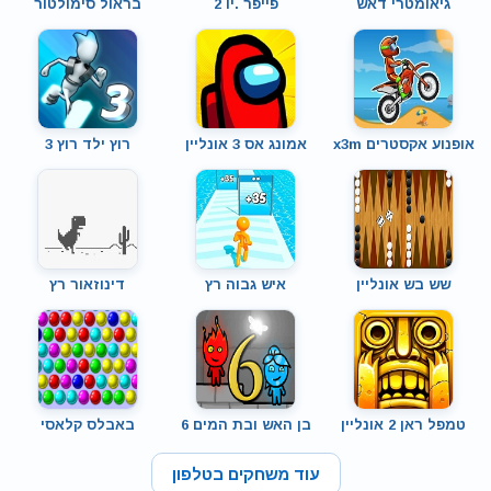
גיאומטרי דאש
פייפר .יו 2
בראול סימולטור
אופנוע אקסטרים x3m
אמונג אס 3 אונליין
רוץ ילד רוץ 3
שש בש אונליין
איש גבוה רץ
דינוזאור רץ
טמפל ראן 2 אונליין
בן האש ובת המים 6
באבלס קלאסי
עוד משחקים בטלפון