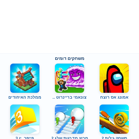
משחקים דומים
אמונג אס רוצח
צונאמי בריינרוט ..
ממלכת האיחודים
משחק גילוף 2
מרוץ מדרגות שלג 2
פייפר .יו 3