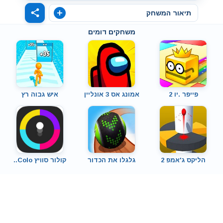
תיאור המשחק
משחקים דומים
פייפר .יו 2
אמונג אס 3 אונליין
איש גבוה רץ
הליקס ג'אמפ 2
גלגלו את הכדור
קולור סוויץ Colo..