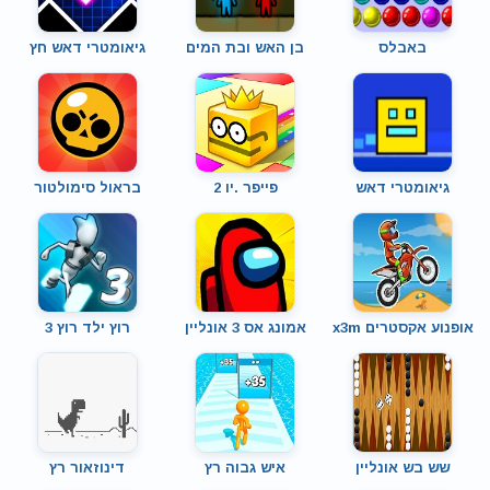
באבלס
בן האש ובת המים
גיאומטרי דאש חץ
גיאומטרי דאש
פייפר .יו 2
בראול סימולטור
אופנוע אקסטרים x3m
אמונג אס 3 אונליין
רוץ ילד רוץ 3
שש בש אונליין
איש גבוה רץ
דינוזאור רץ