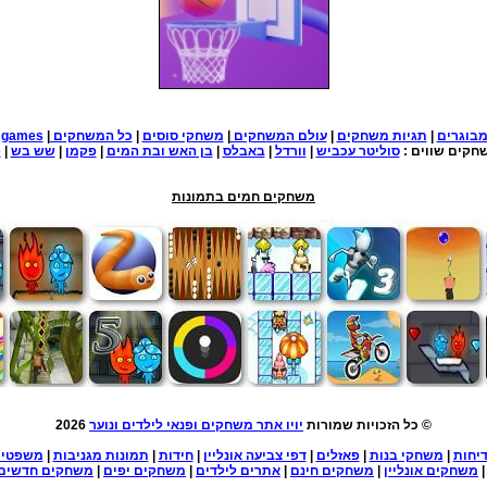
בוגרים
|
תגיות משחקים
|
עולם המשחקים
|
משחקי סוסים
|
כל המשחקים
|
e games
חקים שווים :
סוליטר עכביש
|
וורדל
|
באבלס
|
בן האש ובת המים
|
פקמן
|
שש בש
|
פ
משחקים חמים בתמונות
© כל הזכויות שמורות
יויו אתר משחקים ופנאי לילדים ונוער
2026
יחות
|
משחקי בנות
|
פאזלים
|
דפי צביעה אונליין
|
חידות
|
תמונות מגניבות
|
משפטי
משחקים אונליין
|
משחקים חינם
|
אתרים לילדים
|
משחקים יפים
|
משחקים חדשים