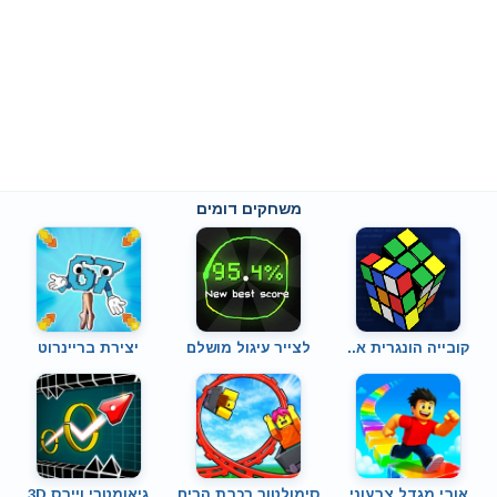
משחקים דומים
קובייה הונגרית א..
לצייר עיגול מושלם
יצירת בריינרוט
אובי מגדל צבעוני
סימולטור רכבת הרים
גיאומטרי וייבס 3D