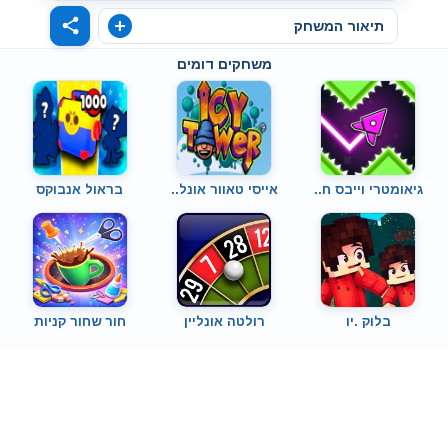
תיאור המשחק
משחקים דומים
גיאומטרי וייבס ח..
אייסי טאוור אונל..
בראול אנבוקס
בלוק .יו
רולטה אונליין
חור שחור קניות