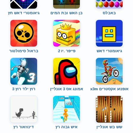
באבלס
בן האש ובת המים
גיאומטרי דאש חץ
גיאומטרי דאש
פייפר .יו 2
בראול סימולטור
אופנוע אקסטרים x3m
אמונג אס 3 אונליין
רוץ ילד רוץ 3
שש בש אונליין
איש גבוה רץ
דינוזאור רץ