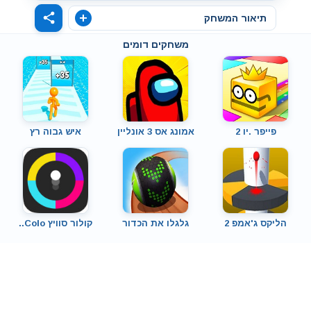
תיאור המשחק
משחקים דומים
פייפר .יו 2
אמונג אס 3 אונליין
איש גבוה רץ
הליקס ג'אמפ 2
גלגלו את הכדור
קולור סוויץ Colo..