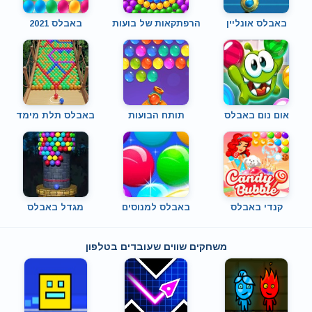
באבלס אונליין
הרפתקאות של בועות
באבלס 2021
אום נום באבלס
תותח הבועות
באבלס תלת מימד
קנדי באבלס
באבלס למנוסים
מגדל באבלס
משחקים שווים שעובדים בטלפון