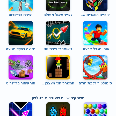
קובייה הונגרית א..
לצייר עיגול מושלם
יצירת בריינרוט
אובי מגדל צבעוני
גיאומטרי וייבס 3D
נסיעה בפקק תנועה
סימולטור רכבת הרים
המשחק הכי מעצבן ..
חור שחור בריינרוט
משחקים שווים שעובדים בטלפון