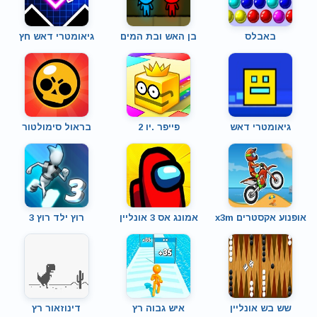
באבלס
בן האש ובת המים
גיאומטרי דאש חץ
גיאומטרי דאש
פייפר .יו 2
בראול סימולטור
אופנוע אקסטרים x3m
אמונג אס 3 אונליין
רוץ ילד רוץ 3
שש בש אונליין
איש גבוה רץ
דינוזאור רץ