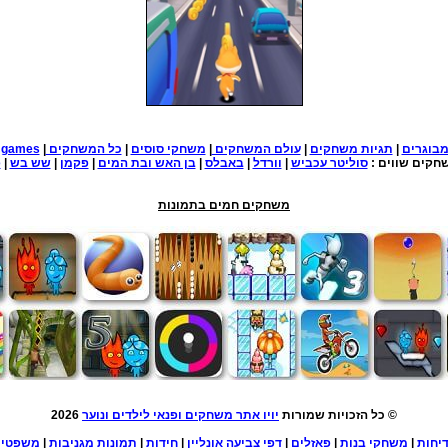
בוגרים
|
תגיות משחקים
|
עולם המשחקים
|
משחקי סוסים
|
כל המשחקים
|
e games
חקים שווים :
סוליטר עכביש
|
וורדל
|
באבלס
|
בן האש ובת המים
|
פקמן
|
שש בש
|
פ
משחקים חמים בתמונות
© כל הזכויות שמורות
יויו אתר משחקים ופנאי לילדים ונוער
2026
יחות
|
משחקי בנות
|
פאזלים
|
דפי צביעה אונליין
|
חידות
|
תמונות מגניבות
|
משפטי