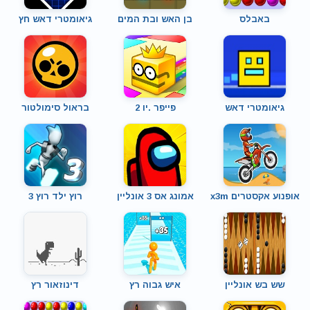
באבלס
בן האש ובת המים
גיאומטרי דאש חץ
גיאומטרי דאש
פייפר .יו 2
בראול סימולטור
אופנוע אקסטרים x3m
אמונג אס 3 אונליין
רוץ ילד רוץ 3
שש בש אונליין
איש גבוה רץ
דינוזאור רץ