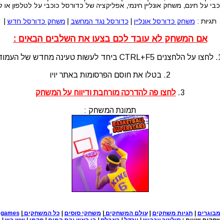
י על חינם, משחק אונליין חינמי, אפליקציה של כדורסל כוכבי על לטלפון או
תגיות :
משחק כדורסל אונליין
|
כדורסל נגד המחשב
|
משחק כדורסל חדש
|
אם המשחק לא עובד לכם בצעו את השלבים הבאים :
לעשות טעינה מחדש של העמוד
2. בטלו את חוסם הפרסומות באתר יויו
3.
לחצו פה להדרכה מורחבת ודיווח על המשחק
תמונת המשחק :
בוגרים
|
תגיות משחקים
|
עולם המשחקים
|
משחקי סוסים
|
כל המשחקים
|
e games