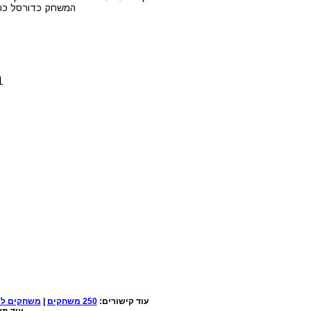
המשחק כדורסל כוכב
1. לחצו על הלחצנים CTRL+F5 ביחד 
עוד קישורים:
250 משחקים
|
משחקים למ