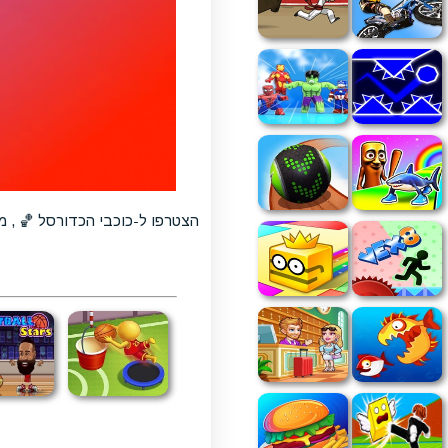
הצטרפו ל-כוכבי הכדורסל 🏀 , 