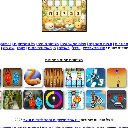
בוגרים
|
תגיות משחקים
|
עולם המשחקים
|
משחקי סוסים
|
כל המשחקים
|
e games
חקים שווים :
סוליטר עכביש
|
וורדל
|
באבלס
|
בן האש ובת המים
|
פקמן
|
שש בש
|
פ
משחקים חמים בתמונות
© כל הזכויות שמורות
יויו אתר משחקים ופנאי לילדים ונוער
2026