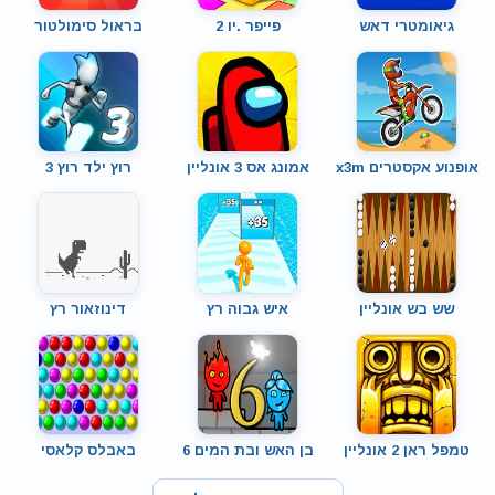
גיאומטרי דאש
פייפר .יו 2
בראול סימולטור
אופנוע אקסטרים x3m
אמונג אס 3 אונליין
רוץ ילד רוץ 3
שש בש אונליין
איש גבוה רץ
דינוזאור רץ
טמפל ראן 2 אונליין
בן האש ובת המים 6
באבלס קלאסי